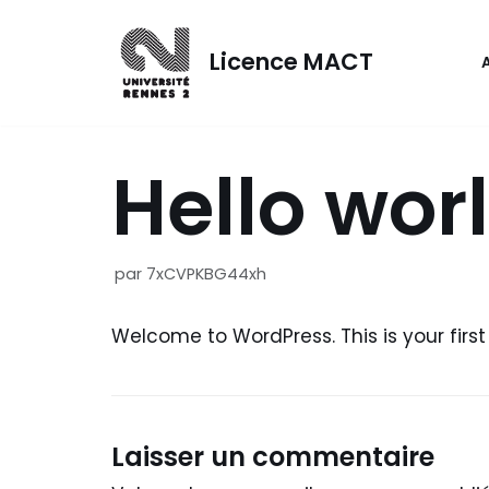
Aller
au
Licence MACT
contenu
Hello wor
par
7xCVPKBG44xh
Welcome to WordPress. This is your first p
Laisser un commentaire