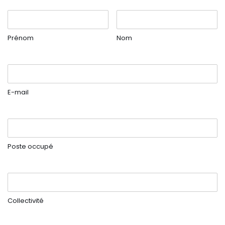
Nom
*
Prénom
Nom
E-mail
*
E-mail
Poste occupé
*
Poste occupé
Collectivité
*
Collectivité
Type de stage possible
*